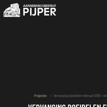
overslaan
Projecten
Vervanging boeidelen februari 2016 + ei