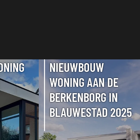
ONING
NIEUWBOUW
WONING AAN DE
BERKENBORG IN
BLAUWESTAD 2025