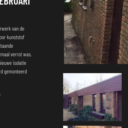
EBRUARI
erwerk van de
oor kunststof
staande
emaal verrot was.
ieuwe isolatie
erd gemonteerd
Foto
album
overslaan
.