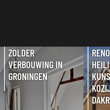
ZOLDER
RENO
VERBOUWING IN
HEIL
GRONINGEN
KUNS
KOZI
DAKR