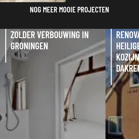
NOG MEER MOOIE PROJECTEN
ZOLDER VERBOUWING IN
RENOV
GRONINGEN
HEILIG
KOZIJ
DAKRE