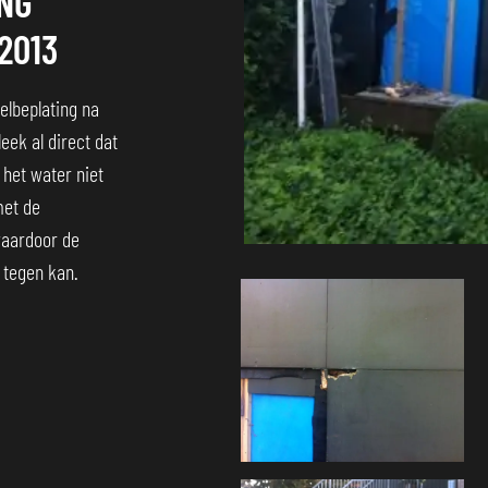
NG
2013
lbeplating na
leek al direct dat
het water niet
met de
waardoor de
n tegen kan.
Foto
album
overslaan