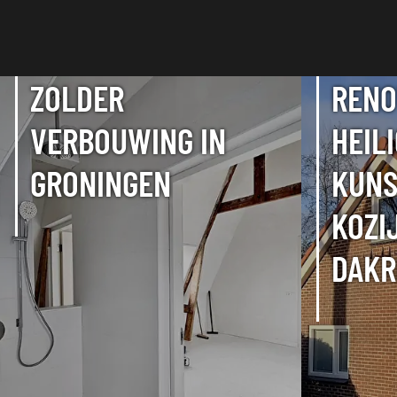
ZOLDER
RENO
VERBOUWING IN
HEIL
GRONINGEN
KUNS
KOZI
DAKR