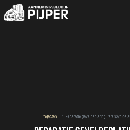
overslaan
Projecten
Reparatie gevelbeplating Paterswolde a