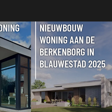
ONING
NIEUWBOUW
WONING AAN DE
BERKENBORG IN
BLAUWESTAD 2025