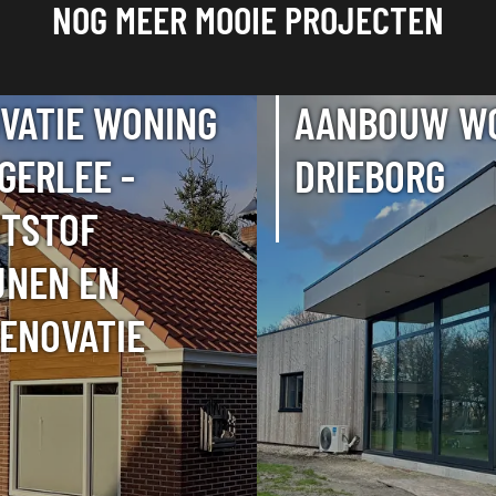
NOG MEER MOOIE PROJECTEN
VATIE WONING
AANBOUW W
IGERLEE -
DRIEBORG
TSTOF
JNEN EN
ENOVATIE