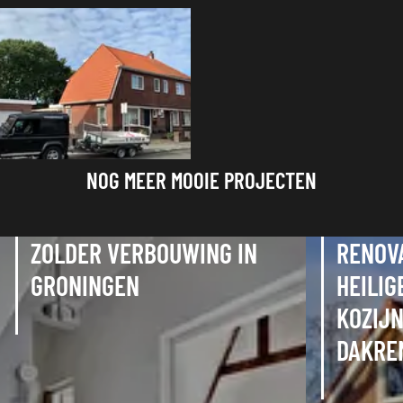
NOG MEER MOOIE PROJECTEN
ZOLDER VERBOUWING IN
RENOV
GRONINGEN
HEILIG
KOZIJ
DAKRE