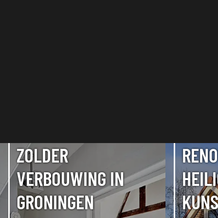
ZOLDER
RENO
VERBOUWING IN
HEIL
GRONINGEN
KUNS