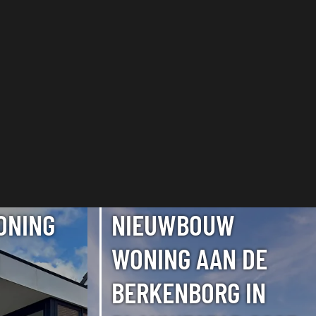
ONING
NIEUWBOUW
WONING AAN DE
BERKENBORG IN