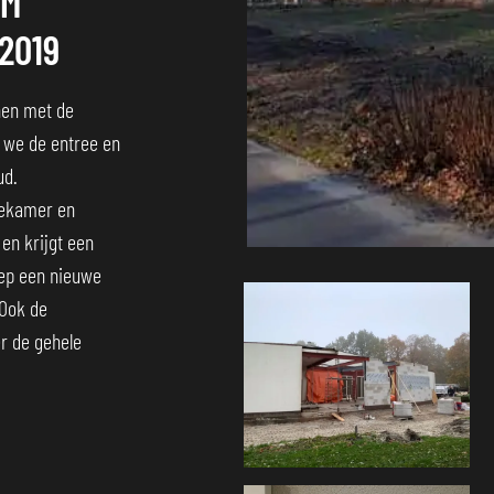
UM
2019
nen met de
n we de entree en
ud.
iekamer en
en krijgt een
oep een nieuwe
Foto
Ook de
album
r de gehele
overslaan