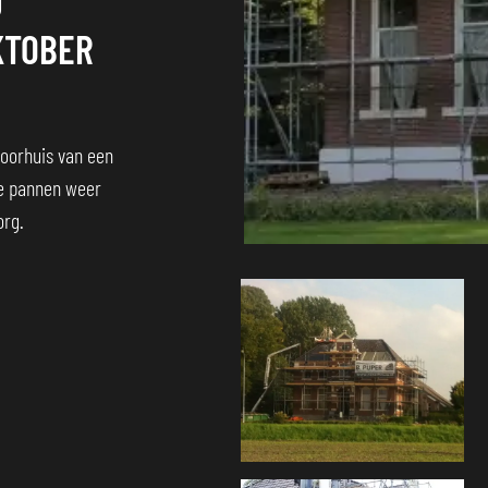
J
KTOBER
oorhuis van een
e pannen weer
org.
Foto
album
overslaan