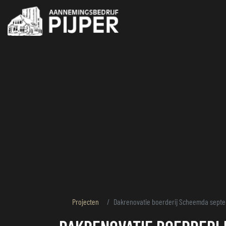
overslaan
Projecten
Dakrenovatie boerderij Scheemda septe