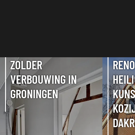
ZOLDER
RENO
VERBOUWING IN
HEIL
GRONINGEN
KUNS
KOZI
DAKR