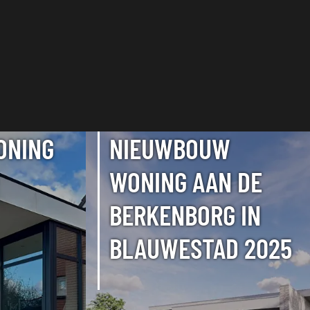
ONING
NIEUWBOUW
WONING AAN DE
BERKENBORG IN
BLAUWESTAD 2025