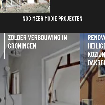
NOG MEER MOOIE PROJECTEN
ZOLDER VERBOUWING IN
RENOV
GRONINGEN
HEILIG
KOZIJ
DAKRE