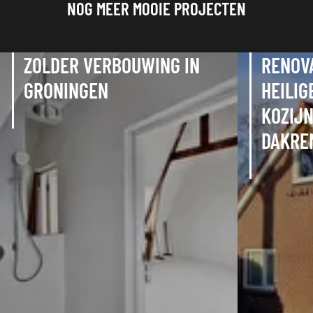
NOG MEER MOOIE PROJECTEN
ZOLDER VERBOUWING IN
RENOV
GRONINGEN
HEILIG
KOZIJ
DAKRE